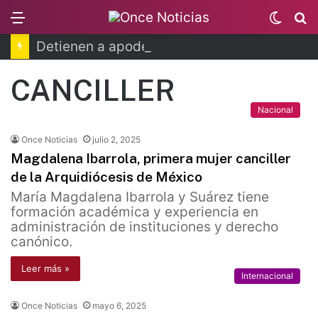
Menu
Switc
B
skin
Detienen a apoderada legal de Ingemar
CANCILLER
Nacional
Once Noticias
julio 2, 2025
Magdalena Ibarrola, primera mujer canciller
de la Arquidiócesis de México
María Magdalena Ibarrola y Suárez tiene
formación académica y experiencia en
administración de instituciones y derecho
canónico.
Leer más »
Internacional
Once Noticias
mayo 6, 2025