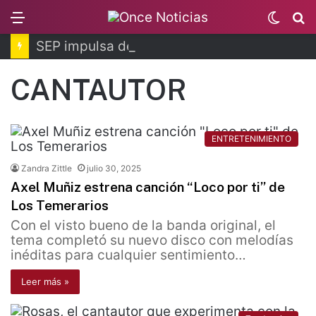
Menu
Switc
B
skin
SEP impulsa debate nacional sobre redes sociales
CANTAUTOR
ENTRETENIMIENTO
Zandra Zittle
julio 30, 2025
Axel Muñiz estrena canción “Loco por ti” de
Los Temerarios
Con el visto bueno de la banda original, el
tema completó su nuevo disco con melodías
inéditas para cualquier sentimiento…
Leer más »