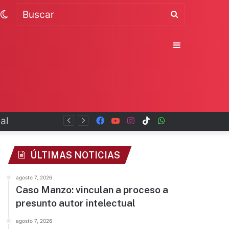
Switch
Buscar
skin
Sidebar
al
Facebook
YouTube
Instagram
TikTok
WhatsApp
x
ÚLTIMAS NOTICIAS
agosto 7, 2026
Caso Manzo: vinculan a proceso a
presunto autor intelectual
agosto 7, 2026