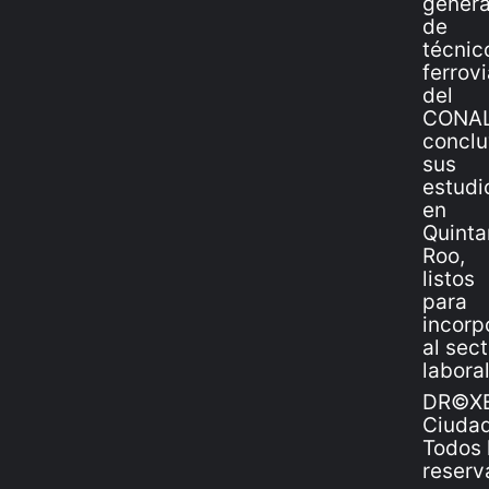
DR©XE
Ciudad
Todos 
reserv