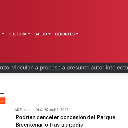
L
CULTURA
SALUD
DEPORTES
zo: vinculan a proceso a presunto autor intelectu
L
co
Elizabeth Díaz
abril 6, 2025
Podrían cancelar concesión del Parque
Bicentenario tras tragedia