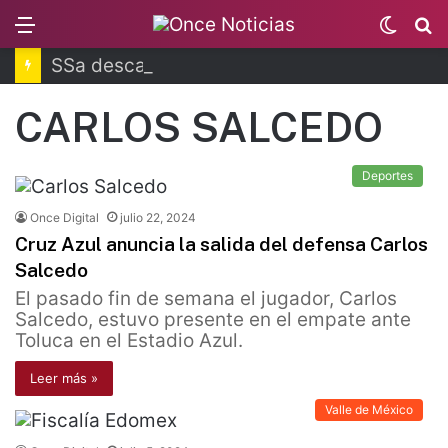
Menu
Switc
B
skin
SSa descarta brote activo de ciclosporiasis
CARLOS SALCEDO
Deportes
Once Digital
julio 22, 2024
Cruz Azul anuncia la salida del defensa Carlos
Salcedo
El pasado fin de semana el jugador, Carlos
Salcedo, estuvo presente en el empate ante
Toluca en el Estadio Azul.
Leer más »
Valle de México