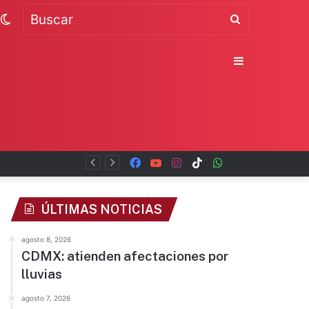
Switch
Buscar
skin
Sidebar
Facebook
YouTube
Instagram
TikTok
WhatsApp
x
ÚLTIMAS NOTICIAS
agosto 8, 2026
CDMX: atienden afectaciones por
lluvias
agosto 7, 2026