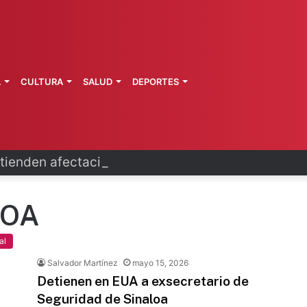
L
CULTURA
SALUD
DEPORTES
ienden afectaciones por lluvias
LOA
al
Salvador Martínez
mayo 15, 2026
Detienen en EUA a exsecretario de
Seguridad de Sinaloa