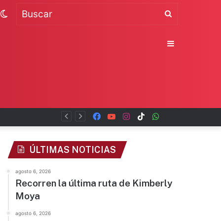
Switch
Buscar
skin
Sidebar
Facebook
YouTube
Instagram
TikTok
WhatsApp
x
ÚLTIMAS NOTICIAS
agosto 6, 2026
Recorren la última ruta de Kimberly
Moya
agosto 6, 2026