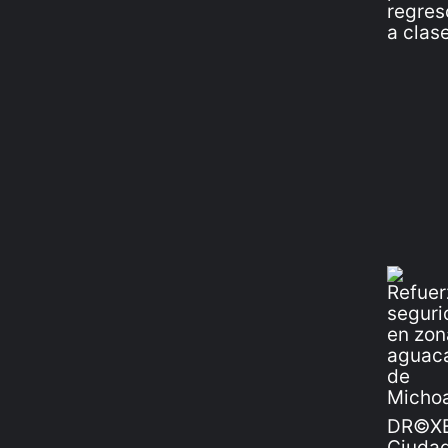
DR©XE
Ciudad