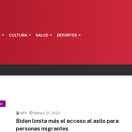
L
CULTURA
SALUD
DEPORTES
ncionarios detenidos por el caso Ayotzinapa
al
AFP
febrero 21, 2023
Biden limita más el acceso al asilo para
personas migrantes