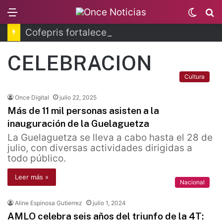
Menu
Switc
B
skin
Cofepris fortalece coordinación sanitaria en los estados
CELEBRACION
Cultura
Once Digital
julio 22, 2025
Más de 11 mil personas asisten a la
inauguración de la Guelaguetza
La Guelaguetza se lleva a cabo hasta el 28 de
julio, con diversas actividades dirigidas a
todo público.
Leer más »
Nacional
Aline Espinosa Gutierrez
julio 1, 2024
AMLO celebra seis años del triunfo de la 4T: