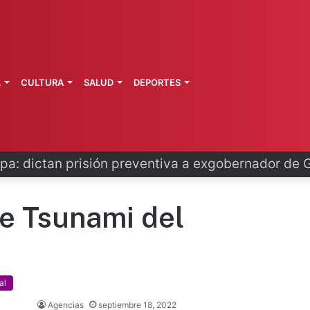
L
CULTURA
SALUD
DEPORTES
pa: dictan prisión preventiva a exgobernador de 
de Tsunami del
al
Agencias
septiembre 18, 2022