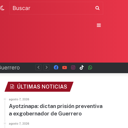
Switch
Buscar
skin
Sidebar
Guerrero
Facebook
YouTube
Instagram
TikTok
WhatsApp
x
ÚLTIMAS NOTICIAS
agosto 7, 2026
Ayotzinapa: dictan prisión preventiva
a exgobernador de Guerrero
agosto 7, 2026