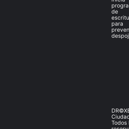
DR©XE
Ciudad
Todos 
reserv