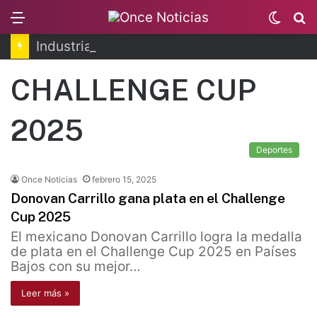
Menu
Switc
B
skin
Industria cervecera destaca aportes al país
CHALLENGE CUP
2025
Deportes
Once Noticias
febrero 15, 2025
Donovan Carrillo gana plata en el Challenge
Cup 2025
El mexicano Donovan Carrillo logra la medalla
de plata en el Challenge Cup 2025 en Países
Bajos con su mejor…
Leer más »