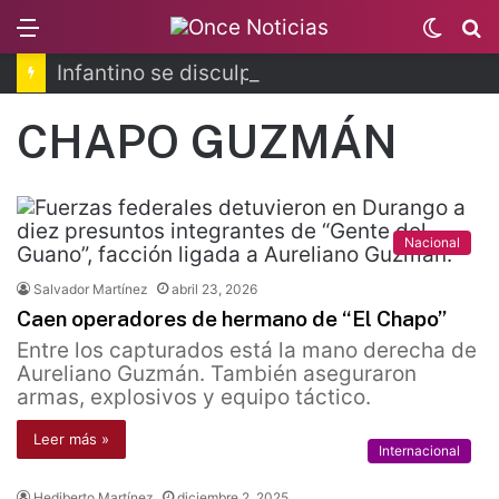
Menu
Switc
B
skin
Infantino se disculpa tras polémico plan de FIFA
CHAPO GUZMÁN
Nacional
Salvador Martínez
abril 23, 2026
Caen operadores de hermano de “El Chapo”
Entre los capturados está la mano derecha de
Aureliano Guzmán. También aseguraron
armas, explosivos y equipo táctico.
Leer más »
Internacional
Hediberto Martínez
diciembre 2, 2025