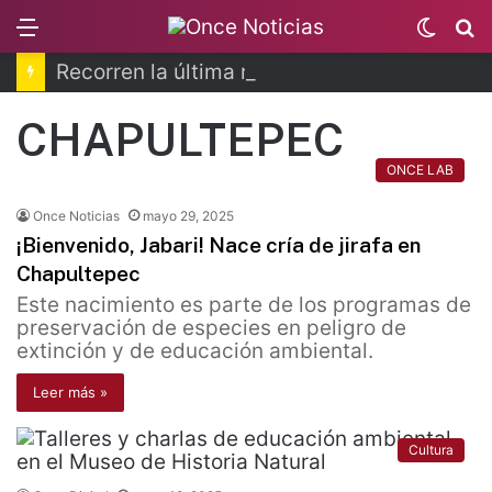
Menu
Switc
B
skin
Recorren la última ruta de Kimberly Moya
CHAPULTEPEC
ONCE LAB
Once Noticias
mayo 29, 2025
¡Bienvenido, Jabari! Nace cría de jirafa en
Chapultepec
Este nacimiento es parte de los programas de
preservación de especies en peligro de
extinción y de educación ambiental.
Leer más »
Cultura