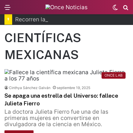
Menu
Switc
B
skin
Recorren la última ruta de Kimberly Moya
CIENTÍFICAS
MEXICANAS
ONCE LAB
Cinthya Sánchez Galván
septiembre 19, 2025
Se apaga una estrella del Universo: fallece
Julieta Fierro
La doctora Julieta Fierro fue una de las
primeras mujeres en convertirse en
divulgadora de la ciencia en México.