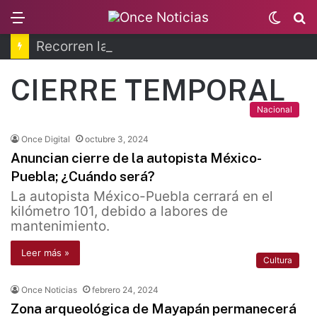
Menu
Switc
B
skin
Recorren la última ruta de Kimberly Moya
CIERRE TEMPORAL
Nacional
Once Digital
octubre 3, 2024
Anuncian cierre de la autopista México-
Puebla; ¿Cuándo será?
La autopista México-Puebla cerrará en el
kilómetro 101, debido a labores de
mantenimiento.
Leer más »
Cultura
Once Noticias
febrero 24, 2024
Zona arqueológica de Mayapán permanecerá