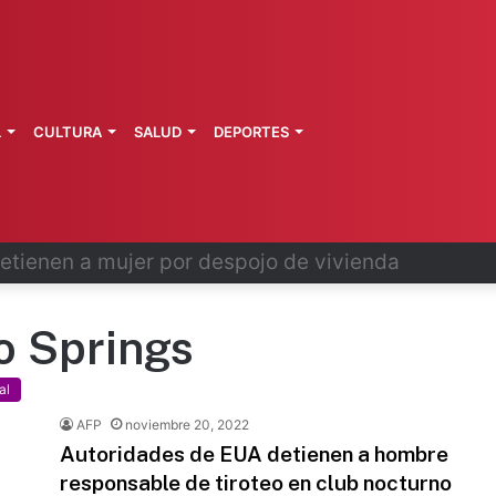
L
CULTURA
SALUD
DEPORTES
a ministra de Perú llega a México
o Springs
al
AFP
noviembre 20, 2022
Autoridades de EUA detienen a hombre
responsable de tiroteo en club nocturno