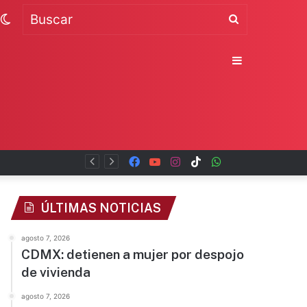
Switch
Buscar
skin
Sidebar
Facebook
YouTube
Instagram
TikTok
WhatsApp
x
ÚLTIMAS NOTICIAS
agosto 7, 2026
CDMX: detienen a mujer por despojo
de vivienda
agosto 7, 2026