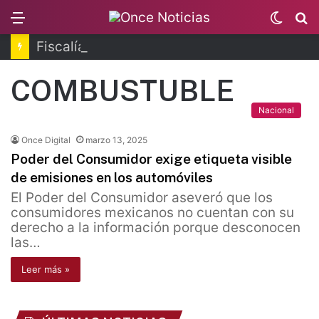
Menu
Switc
B
skin
Fiscalía de Morelos investiga explosión de pipa
COMBUSTUBLE
Nacional
Once Digital
marzo 13, 2025
Poder del Consumidor exige etiqueta visible
de emisiones en los automóviles
El Poder del Consumidor aseveró que los
consumidores mexicanos no cuentan con su
derecho a la información porque desconocen
las…
Leer más »