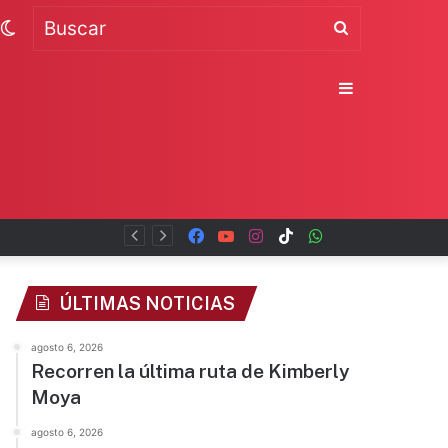
Switch
Buscar
skin
Sidebar
Facebook
YouTube
Instagram
TikTok
WhatsApp
x
ÚLTIMAS NOTICIAS
agosto 6, 2026
Recorren la última ruta de Kimberly
Moya
agosto 6, 2026