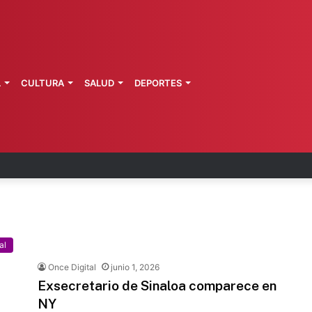
L
CULTURA
SALUD
DEPORTES
 la última ruta de Kimberly Moya
al
Once Digital
junio 1, 2026
Exsecretario de Sinaloa comparece en
NY