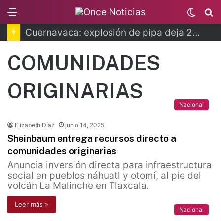
Menu
Switc
B
skin
Cuernavaca: explosión de pipa deja 20 heridos
COMUNIDADES
ORIGINARIAS
Nacional
Elizabeth Díaz
junio 14, 2025
Sheinbaum entrega recursos directo a
comunidades originarias
Anuncia inversión directa para infraestructura
social en pueblos náhuatl y otomí, al pie del
volcán La Malinche en Tlaxcala.
Leer más »
Nacional