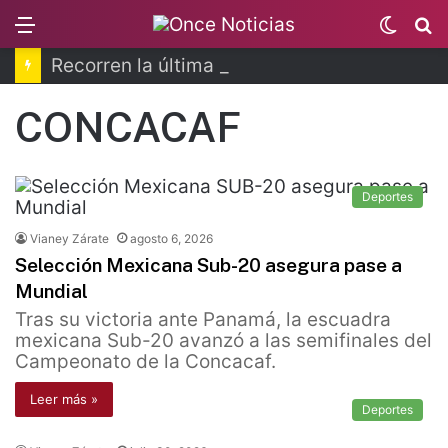
Menu
Switc
B
skin
Recorren la última ruta de Kimberly Moya
CONCACAF
Deportes
Vianey Zárate
agosto 6, 2026
Selección Mexicana Sub-20 asegura pase a
Mundial
Tras su victoria ante Panamá, la escuadra
mexicana Sub-20 avanzó a las semifinales del
Campeonato de la Concacaf.
Leer más »
Deportes