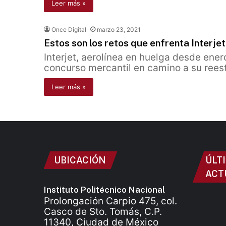
Leer más »
Once Digital
marzo 23, 2021
Estos son los retos que enfrenta Interjet
Interjet, aerolínea en huelga desde ener
concurso mercantil en camino a su rees
Leer más »
UBICACIÓN
ÚLT
ACT
Instituto Politécnico Nacional
Prolongación Carpio 475, col.
Casco de Sto. Tomás, C.P.
11340, Ciudad de México