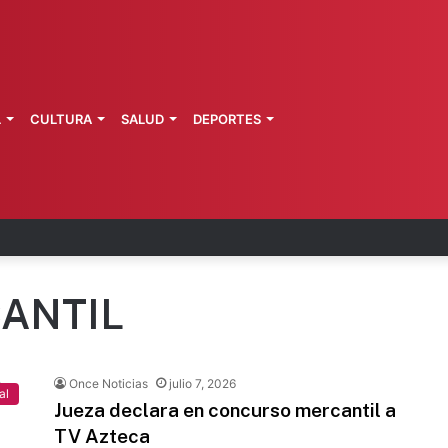
L
CULTURA
SALUD
DEPORTES
a de Morelos investiga explosión de pipa
ANTIL
Once Noticias
julio 7, 2026
al
Jueza declara en concurso mercantil a
TV Azteca