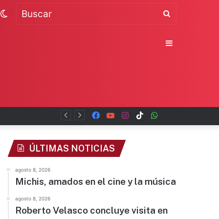
Switch
Buscar
skin
Sidebar
Facebook
YouTube
Instagram
TikTok
WhatsApp
x
ÚLTIMAS NOTICIAS
agosto 8, 2026
Michis, amados en el cine y la música
agosto 8, 2026
Roberto Velasco concluye visita en