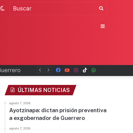
Switch
Buscar
skin
Sidebar
Guerrero
Facebook
YouTube
Instagram
TikTok
WhatsApp
x
ÚLTIMAS NOTICIAS
agosto 7, 2026
Ayotzinapa: dictan prisión preventiva
a exgobernador de Guerrero
agosto 7, 2026