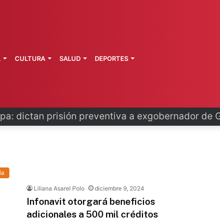
L
CULTURA
SALUD
DEPORTES
pa: dictan prisión preventiva a exgobernador de 
ía
Liliana Asarel Polo
diciembre 9, 2024
Infonavit otorgará beneficios
adicionales a 500 mil créditos