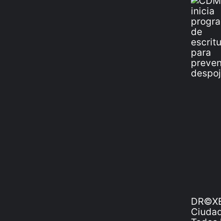
DR©XE
Ciudad