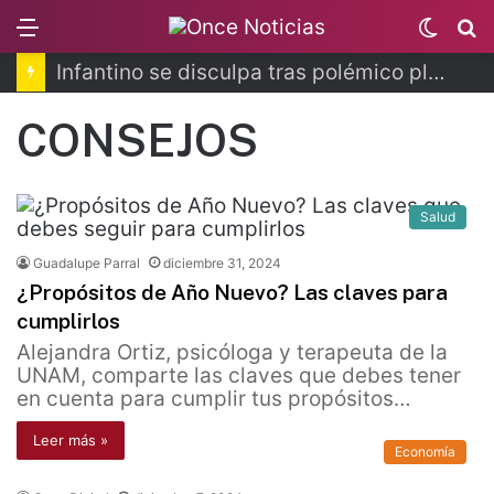
Menu
Switc
B
skin
Infantino se disculpa tras polémico plan de FIFA
CONSEJOS
Salud
Guadalupe Parral
diciembre 31, 2024
¿Propósitos de Año Nuevo? Las claves para
cumplirlos
Alejandra Ortiz, psicóloga y terapeuta de la
UNAM, comparte las claves que debes tener
en cuenta para cumplir tus propósitos…
Leer más »
Economía