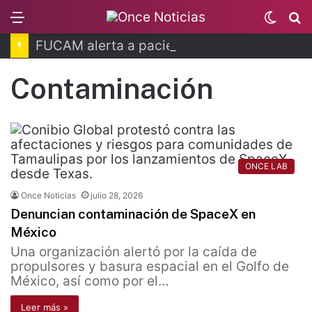
Menu
Switc
B
skin
FUCAM alerta a pacientes por hackeo de datos
Contaminación
ONCE LAB
Once Noticias
julio 28, 2026
Denuncian contaminación de SpaceX en
México
Una organización alertó por la caída de
propulsores y basura espacial en el Golfo de
México, así como por el…
Leer más »