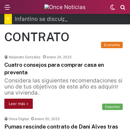
Menu
Switc
B
skin
Infantino se disculpa tras polémico plan de FIFA
CONTRATO
Economía
Alejandro González
enero 24, 2023
Cuatro consejos para comprar casa en
preventa
Considera las siguientes recomendaciones si
uno de tus objetivos de este año es adquirir
una vivienda.
Leer más »
Deportes
Once Digital
enero 20, 2023
Pumas rescinde contrato de Dani Alves tras