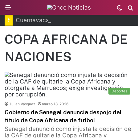
Menu
Switc
B
skin
Cuernavaca: explosión de pipa deja 20 heridos
COPA AFRICANA DE
NACIONES
Deportes
Julian Vásquez
marzo 18, 2026
Gobierno de Senegal denuncia despojo del
título de Copa Africana de futbol
Senegal denunció como injusta la decisión de
la CAF de quitarle la Copa Africana y