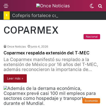
Menu
Switc
B
skin
Cofepris fortalece coordinación sanitaria en los estados
COPARMEX
Nacional
Once Noticias
junio 4, 2026
Coparmex respalda extensión del T-MEC
La Coparmex manifestó su resplado a la
extensión de México por 16 años del T-MEC,
además reconocieron la importancia de…
Leer más »
Economía