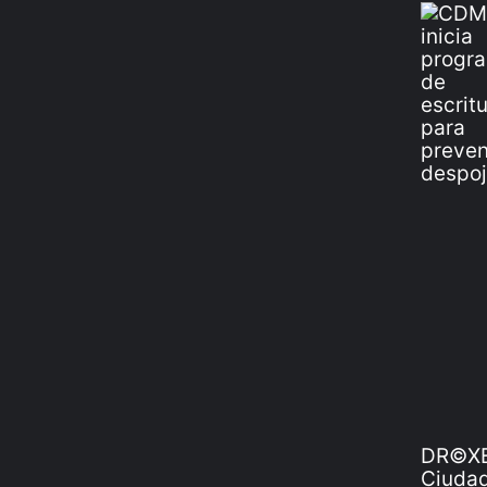
DR©XE
Ciudad