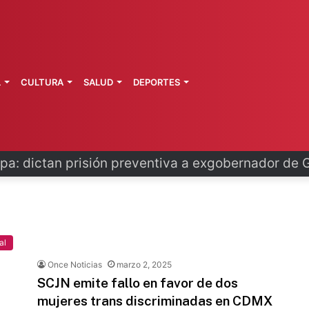
L
CULTURA
SALUD
DEPORTES
o se disculpa tras polémico plan de FIFA
al
Once Noticias
marzo 2, 2025
SCJN emite fallo en favor de dos
mujeres trans discriminadas en CDMX