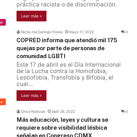
práctica racista o de discriminación.
Leer más »
al
Nicte-Há Germán Flores
mayo 17, 2022
0
COPRED informa que atendió mil 175
quejas por parte de personas de
comunidad LGBTI
Este 17 de abril es el Día Internacional
de la Lucha contra la Homofobia,
Lesbofobia, Transfobia y Bifobia, el
cual…
Leer más »
co
Once Noticias
abril 26, 2022
0
Más educación, leyes y cultura se
requiere sobre visibilidad lésbica
señalan en Congreso CDMX