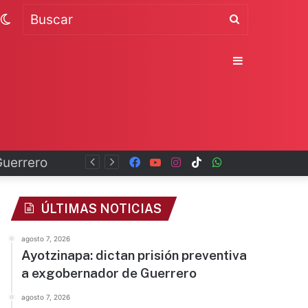
Switch
Buscar
skin
Sidebar
Facebook
YouTube
Instagram
TikTok
WhatsApp
x
ÚLTIMAS NOTICIAS
agosto 7, 2026
Ayotzinapa: dictan prisión preventiva
a exgobernador de Guerrero
agosto 7, 2026