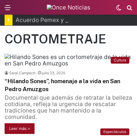
Menu
Switc
B
skin
Acuerdo Pemex y Petrobras en fase de ejecución
CORTOMETRAJE
Cultura
Saraí Campech
julio 23, 2025
“Hilando Sones”, homenaje a la vida en San
Pedro Amuzgos
Documental que además de retratar la belleza
cotidiana, refleja la urgencia de rescatar
tradiciones que han mantenido a la
comunidad.
Leer más »
Espectáculos