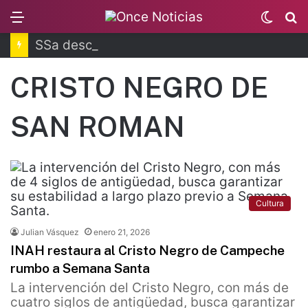
Menu
Switc
B
skin
SSa descarta brote activo de ciclosporiasis
CRISTO NEGRO DE
SAN ROMAN
Cultura
Julian Vásquez
enero 21, 2026
INAH restaura al Cristo Negro de Campeche
rumbo a Semana Santa
La intervención del Cristo Negro, con más de
cuatro siglos de antigüedad, busca garantizar