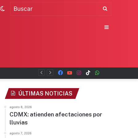
Switch
Buscar
skin
Sidebar
Facebook
YouTube
Instagram
TikTok
WhatsApp
x
ÚLTIMAS NOTICIAS
agosto 8, 2026
CDMX: atienden afectaciones por
lluvias
agosto 7, 2026