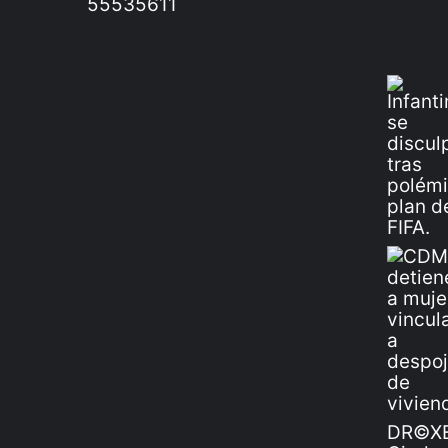
55535611
DR©XE