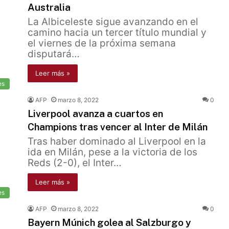
Australia
La Albiceleste sigue avanzando en el
camino hacia un tercer título mundial y
el viernes de la próxima semana
disputará…
Leer más »
es
AFP
marzo 8, 2022
0
Liverpool avanza a cuartos en
Champions tras vencer al Inter de Milán
Tras haber dominado al Liverpool en la
ida en Milán, pese a la victoria de los
Reds (2-0), el Inter…
Leer más »
es
AFP
marzo 8, 2022
0
Bayern Múnich golea al Salzburgo y