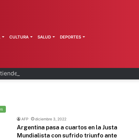
L
CULTURA
SALUD
DEPORTES
ienden afectaciones por lluvias
es
AFP
diciembre 3, 2022
Argentina pasa a cuartos en la Justa
Mundialista con sufrido triunfo ante