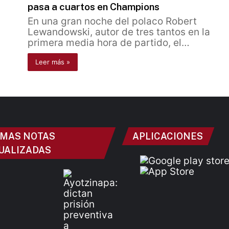
pasa a cuartos en Champions
En una gran noche del polaco Robert
Lewandowski, autor de tres tantos en la
primera media hora de partido, el…
Leer más »
IMAS NOTAS
APLICACIONES
UALIZADAS