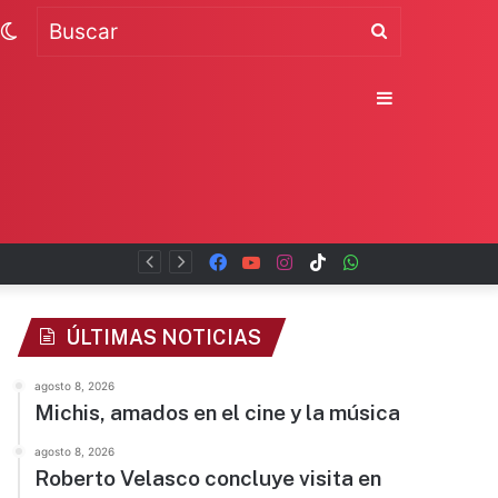
Switch
Buscar
skin
Sidebar
Facebook
YouTube
Instagram
TikTok
WhatsApp
x
ÚLTIMAS NOTICIAS
agosto 8, 2026
Michis, amados en el cine y la música
agosto 8, 2026
Roberto Velasco concluye visita en