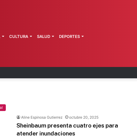
L
CULTURA
SALUD
DEPORTES
a de Morelos investiga explosión de pipa
al
Aline Espinosa Gutierrez
octubre 20, 2025
Sheinbaum presenta cuatro ejes para
atender inundaciones