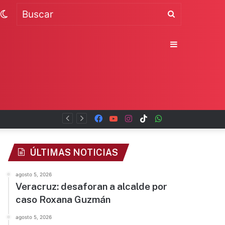
Switch
Buscar
skin
Sidebar
Facebook
YouTube
Instagram
TikTok
WhatsApp
x
ÚLTIMAS NOTICIAS
agosto 5, 2026
Veracruz: desaforan a alcalde por
caso Roxana Guzmán
agosto 5, 2026