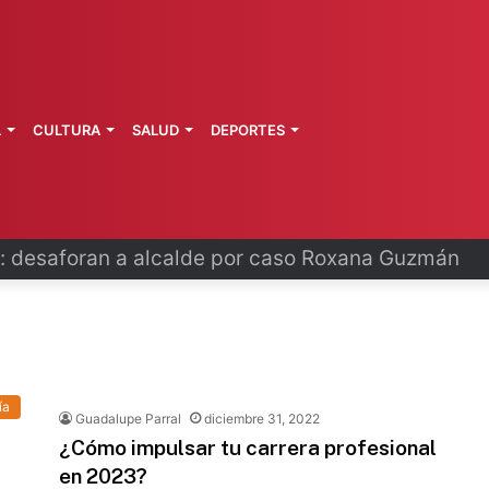
L
CULTURA
SALUD
DEPORTES
 fortalece coordinación sanitaria en los estados
ía
Guadalupe Parral
diciembre 31, 2022
¿Cómo impulsar tu carrera profesional
en 2023?