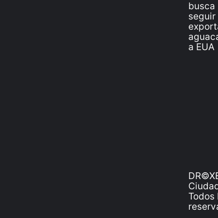
DR©XE
Ciudad
Todos 
reserv