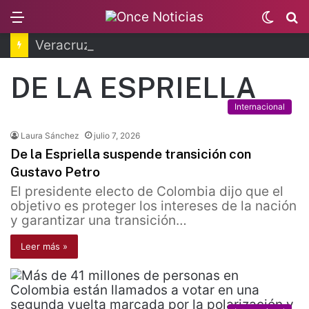
Menu
Switc
B
skin
Veracruz: desaforan a alcalde por caso Roxana Guzmán
DE LA ESPRIELLA
Internacional
Laura Sánchez
julio 7, 2026
De la Espriella suspende transición con
Gustavo Petro
El presidente electo de Colombia dijo que el
objetivo es proteger los intereses de la nación
y garantizar una transición…
Leer más »