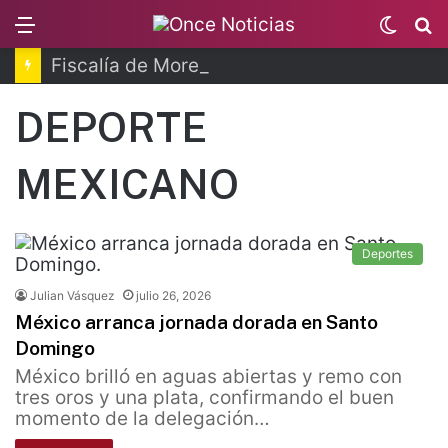
Menu
Switc
B
skin
Fiscalía de Morelos investiga explosión de pipa
DEPORTE
MEXICANO
Deportes
Julian Vásquez
julio 26, 2026
México arranca jornada dorada en Santo
Domingo
México brilló en aguas abiertas y remo con
tres oros y una plata, confirmando el buen
momento de la delegación…