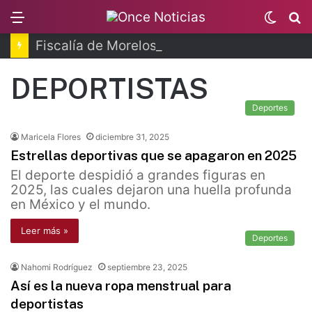
Menu
Switc
B
skin
Fiscalía de Morelos investiga explosión de pipa
DEPORTISTAS
Deportes
Maricela Flores
diciembre 31, 2025
Estrellas deportivas que se apagaron en 2025
El deporte despidió a grandes figuras en
2025, las cuales dejaron una huella profunda
en México y el mundo.
Leer más »
Deportes
Nahomi Rodríguez
septiembre 23, 2025
Así es la nueva ropa menstrual para
deportistas