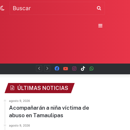
Switch
Buscar
skin
Sidebar
Facebook
YouTube
Instagram
TikTok
WhatsApp
x
ÚLTIMAS NOTICIAS
agosto 9, 2026
Acompañarán a niña víctima de
abuso en Tamaulipas
agosto 9, 2026