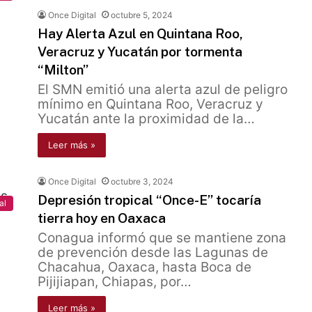
Once Digital
octubre 5, 2024
Hay Alerta Azul en Quintana Roo,
Veracruz y Yucatán por tormenta
“Milton”
El SMN emitió una alerta azul de peligro
mínimo en Quintana Roo, Veracruz y
Yucatán ante la proximidad de la…
Leer más »
Once Digital
octubre 3, 2024
Depresión tropical “Once-E” tocaría
al
tierra hoy en Oaxaca
Conagua informó que se mantiene zona
de prevención desde las Lagunas de
Chacahua, Oaxaca, hasta Boca de
Pijijiapan, Chiapas, por…
Leer más »