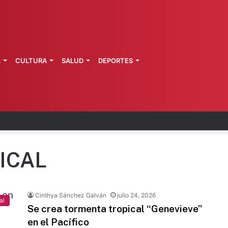
L
CULTURA
SALUD
DEPORTES
n tendrá Utopía Elena Poniatowska
ICAL
Cinthya Sánchez Galván
julio 24, 2026
al
Se crea tormenta tropical “Genevieve”
en el Pacífico