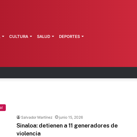
L
CULTURA
SALUD
DEPORTES
 la última ruta de Kimberly Moya
al
Salvador Martínez
junio 15, 2026
Sinaloa: detienen a 11 generadores de
violencia