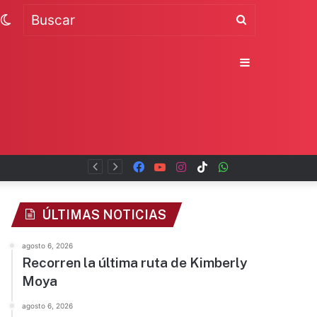
Switch
Buscar
skin
Sidebar
Facebook
YouTube
Instagram
TikTok
WhatsApp
x
ÚLTIMAS NOTICIAS
agosto 6, 2026
Recorren la última ruta de Kimberly
Moya
agosto 6, 2026