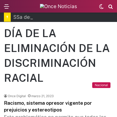
Menu
Switc
B
skin
SSa descarta brote activo de ciclosporiasis
DÍA DE LA
ELIMINACIÓN DE LA
DISCRIMINACIÓN
RACIAL
Nacional
Once Digital
marzo 21, 2023
Racismo, sistema opresor vigente por
prejuicios y estereotipos