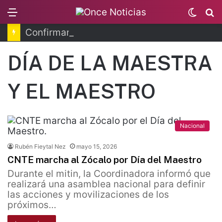
Menu
Switc
B
skin
Confirman 33 casos de ciclosporiasis en México
DÍA DE LA MAESTRA
Y EL MAESTRO
Nacional
Rubén Fieytal Nez
mayo 15, 2026
CNTE marcha al Zócalo por Día del Maestro
Durante el mitin, la Coordinadora informó que
realizará una asamblea nacional para definir
las acciones y movilizaciones de los
próximos…