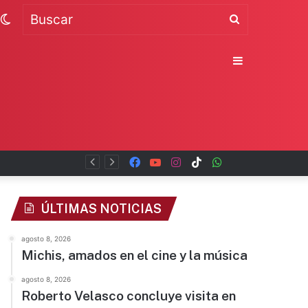
Switch
Buscar
skin
Sidebar
Facebook
YouTube
Instagram
TikTok
WhatsApp
x
ÚLTIMAS NOTICIAS
agosto 8, 2026
Michis, amados en el cine y la música
agosto 8, 2026
Roberto Velasco concluye visita en