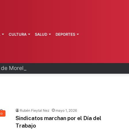
L
CULTURA
SALUD
DEPORTES
a de Morelos investiga explosión de pipa
Rubén Fieytal Nez
mayo 1, 2026
co
Sindicatos marchan por el Día del
Trabajo