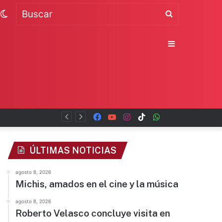
Switch
Buscar
skin
Sidebar
Facebook
YouTube
Instagram
TikTok
WhatsApp
x
ÚLTIMAS NOTICIAS
agosto 8, 2026
Michis, amados en el cine y la música
agosto 8, 2026
Roberto Velasco concluye visita en