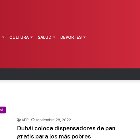
L
CULTURA
SALUD
DEPORTES
a de Morelos investiga explosión de pipa
al
AFP
septiembre 28, 2022
Dubái coloca dispensadores de pan
gratis para los más pobres