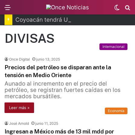
Menu
Switc
B
skin
Coyoacán tendrá Utopía Elena Poniatowska
DIVISAS
Internacional
Once Digital
junio 13, 2025
Precios del petróleo se disparan ante la
tensión en Medio Oriente
Aunado al incremento en el precio del
petróleo, se registran fuertes caídas en los
mercados bursátiles.
Leer más »
Economía
José Arnold
junio 11, 2025
Ingresan a México más de 13 mil mdd por