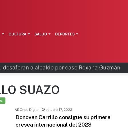
L
CULTURA
SALUD
DEPORTES
 fortalece coordinación sanitaria en los estados
LLO SUAZO
es
Once Digital
octubre 17, 2023
Donovan Carrillo consigue su primera
presea internacional del 2023