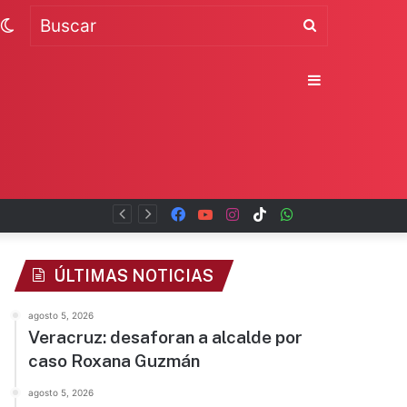
Switch
Buscar
skin
Sidebar
Facebook
YouTube
Instagram
TikTok
WhatsApp
x
ÚLTIMAS NOTICIAS
agosto 5, 2026
Veracruz: desaforan a alcalde por
caso Roxana Guzmán
agosto 5, 2026