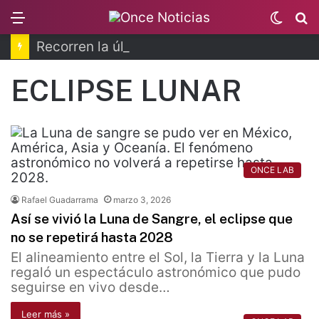
Menu
Switc
B
skin
Recorren la última ruta de Kimberly Moya
ECLIPSE LUNAR
ONCE LAB
Rafael Guadarrama
marzo 3, 2026
Así se vivió la Luna de Sangre, el eclipse que
no se repetirá hasta 2028
El alineamiento entre el Sol, la Tierra y la Luna
regaló un espectáculo astronómico que pudo
seguirse en vivo desde…
Leer más »