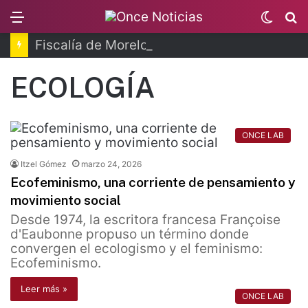
Menu
Switc
B
skin
Fiscalía de Morelos investiga explosión de pipa
ECOLOGÍA
ONCE LAB
Itzel Gómez
marzo 24, 2026
Ecofeminismo, una corriente de pensamiento y
movimiento social
Desde 1974, la escritora francesa Françoise
d'Eaubonne propuso un término donde
convergen el ecologismo y el feminismo:
Ecofeminismo.
Leer más »
ONCE LAB