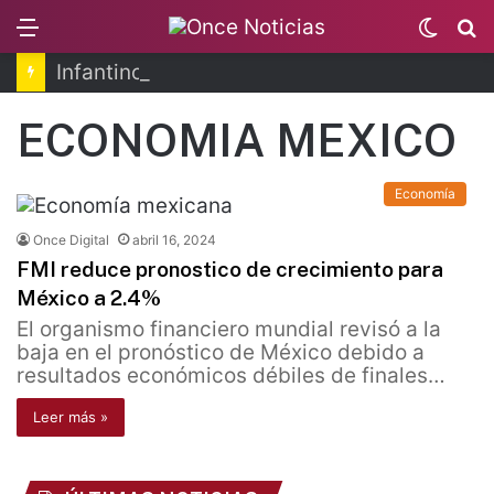
Menu
Switc
B
skin
Infantino se disculpa tras polémico plan de FIFA
ECONOMIA MEXICO
Economía
Once Digital
abril 16, 2024
FMI reduce pronostico de crecimiento para
México a 2.4%
El organismo financiero mundial revisó a la
baja en el pronóstico de México debido a
resultados económicos débiles de finales…
Leer más »