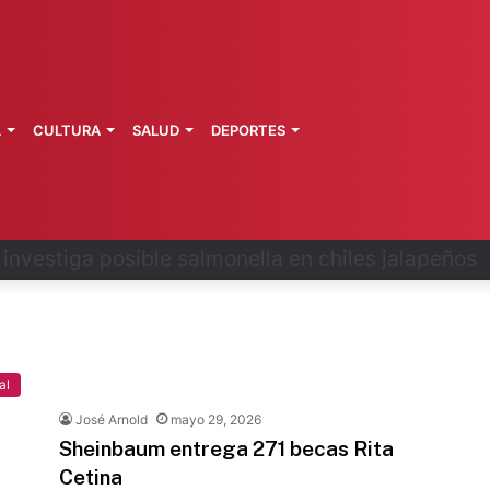
L
CULTURA
SALUD
DEPORTES
 la última ruta de Kimberly Moya
al
José Arnold
mayo 29, 2026
Sheinbaum entrega 271 becas Rita
Cetina