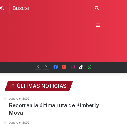
Switch
Buscar
skin
Sidebar
Facebook
YouTube
Instagram
TikTok
WhatsApp
x
ÚLTIMAS NOTICIAS
agosto 6, 2026
Recorren la última ruta de Kimberly
Moya
agosto 6, 2026