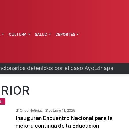
L
CULTURA
SALUD
DEPORTES
ncionarios detenidos por el caso Ayotzinapa
ERIOR
al
Once Noticias
octubre 11, 2025
Inauguran Encuentro Nacional para la
mejora continua de la Educación