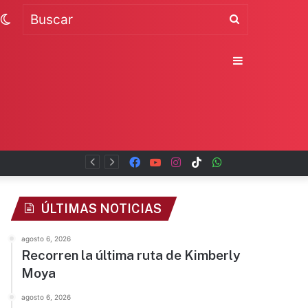
Switch
Buscar
skin
Sidebar
Facebook
YouTube
Instagram
TikTok
WhatsApp
x
ÚLTIMAS NOTICIAS
agosto 6, 2026
Recorren la última ruta de Kimberly
Moya
agosto 6, 2026