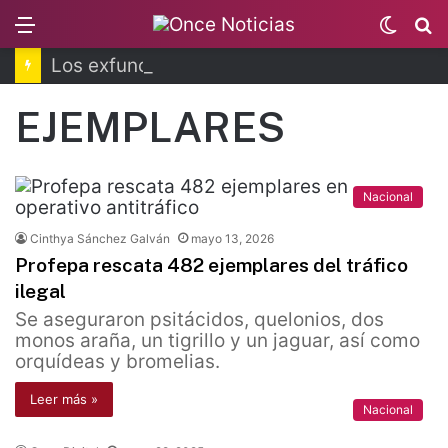
Menu
Switc
B
skin
Los exfuncionarios detenidos por el caso Ayotzinapa
EJEMPLARES
Nacional
Cinthya Sánchez Galván
mayo 13, 2026
Profepa rescata 482 ejemplares del tráfico
ilegal
Se aseguraron psitácidos, quelonios, dos
monos araña, un tigrillo y un jaguar, así como
orquídeas y bromelias.
Leer más »
Nacional