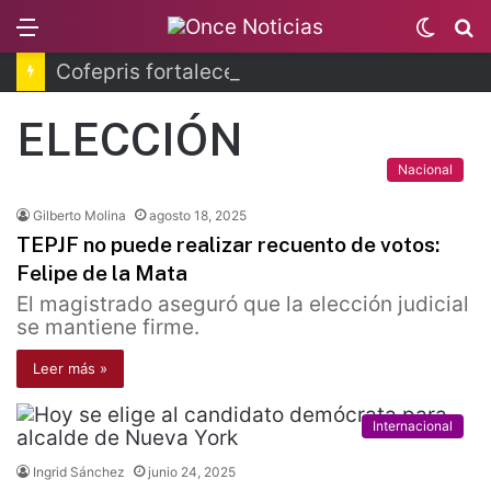
Menu
Switc
B
skin
Cofepris fortalece coordinación sanitaria en los estados
ELECCIÓN
Nacional
Gilberto Molina
agosto 18, 2025
TEPJF no puede realizar recuento de votos:
Felipe de la Mata
El magistrado aseguró que la elección judicial
se mantiene firme.
Leer más »
Internacional
Ingrid Sánchez
junio 24, 2025