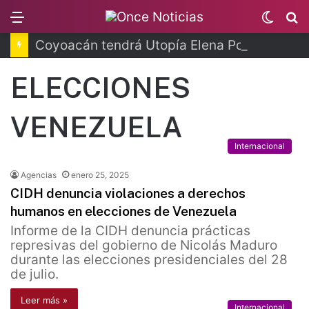
Menu
Switc
B
skin
Coyoacán tendrá Utopía Elena Poniatowska
ELECCIONES
VENEZUELA
Internacional
Agencias
enero 25, 2025
CIDH denuncia violaciones a derechos
humanos en elecciones de Venezuela
Informe de la CIDH denuncia prácticas
represivas del gobierno de Nicolás Maduro
durante las elecciones presidenciales del 28
de julio.
Leer más »
Internacional